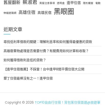
蔡淑君
舊屋翻新
逢甲住宿
買屋注意事項
透明盒
隱形鐵窗
電動
黑眼圈
高雄住宿
高雄民宿
伸縮遮陽網
近期文章
尋找低利率借款的關鍵：理解利息率和如何獲得最優惠的貸款
高雄廢棄物處理是否需要付費？有關費用如何計算和收取？
如何獲得借款利息低的貸款？
【逢甲住宿推薦】不踩雷！台中逢甲8間平價住宿大公開
墾丁住宿最棒沒有之一！逢甲住宿
Copyright © 2026
TOP10自由行住宿！背包客住宿首選@旅遊筆