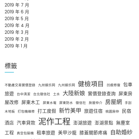
2019 年 7 月
2019 年 6 月
2019 年 5 月
2019 年 4 月
2019 年 3 月
2019 年 2 月
2019 年 1 月
標籤
健檢項目
包車
不動產交易實價登錄
九卅娱乐网
九州娱乐网
凹痕修復
大陸新娘
旅遊
實價登錄查詢
屏東房
台中清潔
台北徵信社
土水
房屋網
屋改修
屏東木工
屏東水電
屏東防水
徵信社
房屋仲介
手刮
新竹美甲
打工度假
旅遊住宿
民宿
木地板
打包機維修
桃園房仲
泥作工程
酒店
汽車貸款
澎湖旅遊
澎湖景點
無塵室
自助婚紗
工程
租車旅遊
美甲沙龍
膝蓋關節疼痛
真空包裝機