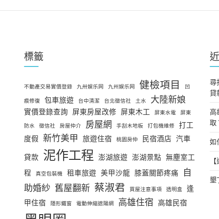
標籤
尋
健檢項目
不動產交易實價登錄
九卅娱乐网
九州娱乐网
凹
貸
大陸新娘
包車旅遊
痕修復
台中清潔
台北徵信社
土水
實價登錄查詢
屏東房屋改修
屏東木工
高
屏東水電
屏東
取
房屋網
打工
防水
徵信社
房屋仲介
手刮木地板
打包機維修
新竹美甲
度假
旅遊住宿
民宿酒店
汽車
桃園房仲
如
泥作工程
貸款
澎湖旅遊
澎湖景點
無塵室工
【
自
程
租車旅遊
美甲沙龍
膝蓋關節疼痛
真空包裝機
墾
蔡淑君
助婚紗
舊屋翻新
逢
買屋注意事項
透明盒
高雄住宿
甲住宿
高雄民宿
隱形鐵窗
電動伸縮遮陽網