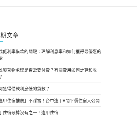
近期文章
找低利率借款的關鍵：理解利息率和如何獲得最優惠的
款
雄廢棄物處理是否需要付費？有關費用如何計算和收
？
何獲得借款利息低的貸款？
逢甲住宿推薦】不踩雷！台中逢甲8間平價住宿大公開
丁住宿最棒沒有之一！逢甲住宿